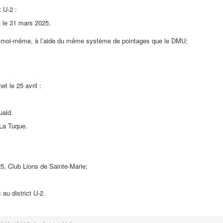
 U-2 :
t le 31 mars 2025.
et moi-même, à l’aide du même système de pointages que le DMU;
t le 25 avril :
uald.
 La Tuque.
5, Club Lions de Sainte-Marie;
au district U-2.