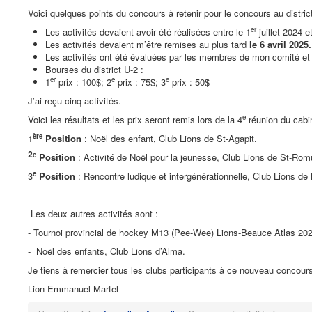
Voici quelques points du concours à retenir pour le concours au district
er
Les activités devaient avoir été réalisées entre le 1
juillet 2024 e
Les activités devaient m’être remises au plus tard
le 6 avril 2025.
Les activités ont été évaluées par les membres de mon comité 
Bourses du district U-2 :
er
e
e
1
prix : 100$; 2
prix : 75$; 3
prix : 50$
J’ai reçu cinq activités.
e
Voici les résultats et les prix seront remis lors de la 4
réunion du cabine
ère
1
Position
: Noël des enfant, Club Lions de St-Agapit.
2
e
Position
: Activité de Noël pour la jeunesse, Club Lions de St-Rom
e
3
Position
: Rencontre ludique et intergénérationnelle, Club Lions de
Les deux autres activités sont :
- Tournoi provincial de hockey M13 (Pee-Wee) Lions-Beauce Atlas 202
- Noël des enfants, Club Lions d’Alma.
Je tiens à remercier tous les clubs participants à ce nouveau concours 
Lion Emmanuel Martel