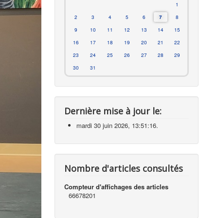
1
2
3
4
5
6
7
8
9
10
11
12
13
14
15
16
17
18
19
20
21
22
23
24
25
26
27
28
29
30
31
Dernière mise à jour le:
mardi 30 juin 2026, 13:51:16.
Nombre d'articles consultés
Compteur d'affichages des articles
66678201