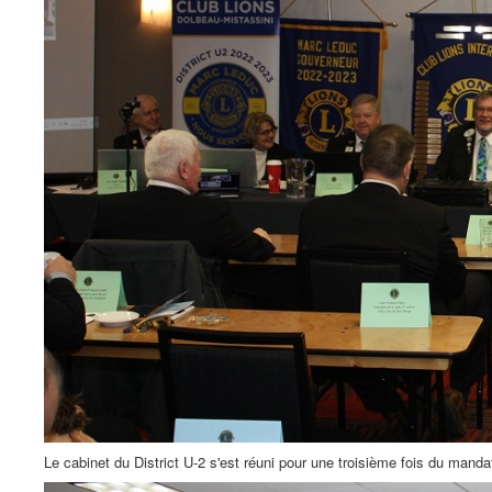
Le cabinet du District U-2 s'est réuni pour une troisième fois du mand