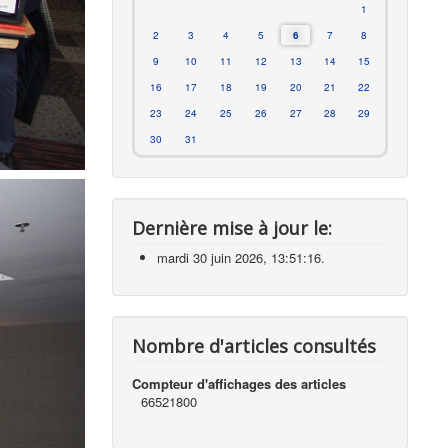
1
2
3
4
5
6
7
8
9
10
11
12
13
14
15
16
17
18
19
20
21
22
23
24
25
26
27
28
29
30
31
Dernière mise à jour le:
mardi 30 juin 2026, 13:51:16.
Nombre d'articles consultés
Compteur d'affichages des articles
66521800