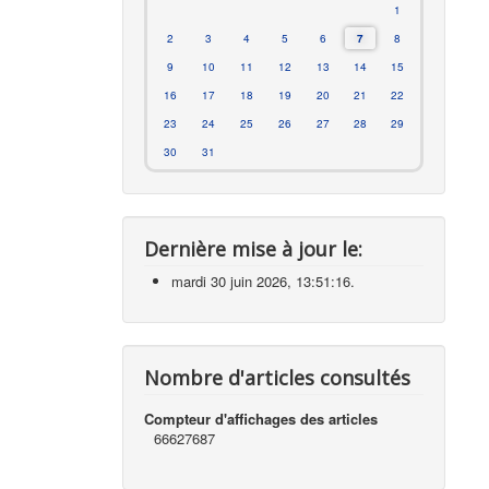
1
2
3
4
5
6
7
8
9
10
11
12
13
14
15
16
17
18
19
20
21
22
23
24
25
26
27
28
29
30
31
Dernière mise à jour le:
mardi 30 juin 2026, 13:51:16.
Nombre d'articles consultés
Compteur d'affichages des articles
66627687