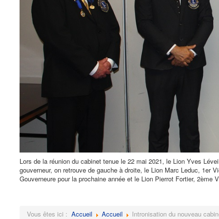
Lors de la réunion du cabinet tenue le 22 mai 2021, le Lion Yves Léveil
gouverneur, on retrouve de gauche à droite, le Lion Marc Leduc, 1er V
Gouverneure pour la prochaine année et le Lion Pierrot Fortier, 2ème 
Vous êtes ici :
Accueil
Accueil
Intronisation du nouveau cabi