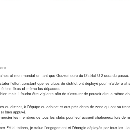
ions,
ines et mon mandat en tant que Gouverneure du District U-2 sera du passé.
ter l’effort constant que les clubs du district ont déployé pour m’aider à atte
 étions fixés et même les dépasser.
 bien mais il faudra être vigilants afin de s’assurer de pouvoir dire la même c
s du district, à l’équipe du cabinet et aux présidents de zone qui ont su tra
 si bien appuyé.
mercier les membres de tous les clubs pour leur accueil chaleureux lors de me
s.
es Félici-tations, je salue l’engagement et l’énergie déployés par tous les Lio