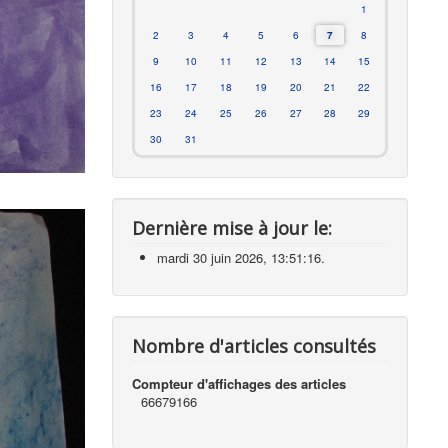
1
2
3
4
5
6
7
8
9
10
11
12
13
14
15
16
17
18
19
20
21
22
23
24
25
26
27
28
29
30
31
Dernière mise à jour le:
mardi 30 juin 2026, 13:51:16.
Nombre d'articles consultés
Compteur d'affichages des articles
66679166