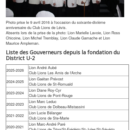
Photo prise le 9 avril 2016 à l'occasion du soixante-dixième
anniversaire du Club Lions de Lévis.
Absents lors de la prise de la photo: Lion Marielle Lavoie, Lion Ross
Chicoine, Lion Michel Tremblay, Lion Claude Gamache et Lion
Maurice Ampleman.
Liste des Gouverneurs depuis la fondation du
District U-2
Lion André Aubé
2025-2026
Club Lions Les Amis de l'Arche
Lion Gaétan Prévost
2024-2025
Club Lions de St-Romuald
Lion Diane Roy-Cyr
2023-2024
Club Lions de Pont-Rouge
Lion Marc Leduc
2022-2023
Club Lions de Dolbeau-Mistassini
Lion Lucie Bélanger
2021-2022
Club Lions de Ste-Marie
Lion Marc-André Paré
2020-2021
Club Lions de Tring/St-Frédéric/St-Jules/St-Sévérin