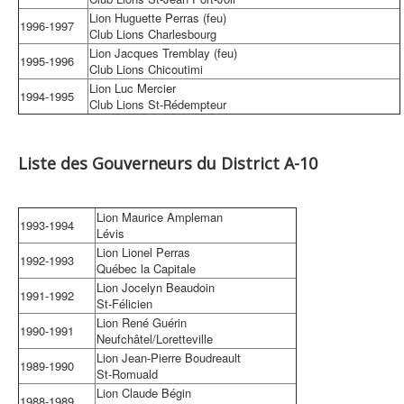
Lion Huguette Perras (feu)
1996-1997
Club Lions Charlesbourg
Lion Jacques Tremblay (feu)
1995-1996
Club Lions Chicoutimi
Lion Luc Mercier
1994-1995
Club Lions St-Rédempteur
Liste des Gouverneurs du District A-10
Lion Maurice Ampleman
1993-1994
Lévis
Lion Lionel Perras
1992-1993
Québec la Capitale
Lion Jocelyn Beaudoin
1991-1992
St-Félicien
Lion René Guérin
1990-1991
Neufchâtel/Loretteville
Lion Jean-Pierre Boudreault
1989-1990
St-Romuald
Lion Claude Bégin
1988-1989