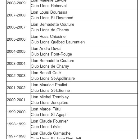
2008-2009
Club Lions Roberval
Lion Louis Bourassa
2007-2008
Club Lions St-Raymond
Lion Bernadette Couture
2006-2007
Club Lions de Charny
Lion Ross Chicoine
2005-2006
Club Lions Québec Laurentien
Lion André Duval
2004-2005
Club Lions Pont-Rouge
Lion Bernadette Couture
2003-2004
Club Lions de Charny
Lion Benoît Coté
2002-2003
Club Lions St-Apollinaire
Lion Maurice Pouliot
2001-2002
Club Lions St-Etienne
Lion Michel Tremblay
2000-2001
Club Lions Jonquière
Lion Marcel Têtu
1999-2000
Club Lions St-Agapit
Lion Claude Fournier
1998-1999
Club Lions Lévis
Lion Claude Gamache
1997-1998
Club Lions St-Jean Port-Joli