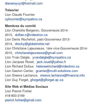
dianeroycyr@hotmail.com
Trésorier
Lion Claude Fournier
cpfournier@sympatico.ca
Membres du comité
Lion Charlotte Bergeron, Gouverneure 2014-
2015,
dufber.c@videotron.ca
Lion Denis Rochefort, past-Gouverneur 2013-
2014,
drocky@globetrotter.net
Lion Christiane Lajeunesse, 1ère vice-Gouverneure 2014-
2015,
christianelajeunesse@gmail.com
Lion Yvan Daigle,
yvandaigle@sympatico.ca
Lion Jacques Rouet,
jack.rouet@yahoo.fr
Lion Richard Dufour,
heleneetrichard@videotron.ca
Lion Gaston Carrier,
gcarrier@multi-solutions.com
Lion Steeve Lachance,
steeve.lachance@financia.info
Lion Guy Forget,
gforget@glforget.qc.ca
Site Web et Médias Sociaux
Lion Pierrot Fortier
418-803-3169
pierrot.fortier@gmail.com