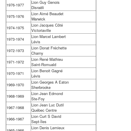
Lion Guy Genois
1976-1977
Disraëli
Lion Aimé Beaudet
1975-1976
Warwick
Lion Jacques Côté
1974-1975
Victoriaville
Lion Marcel Lambert
1973-1974
Lévis
Lion Donat Fréchette
1972-1973
Charny
Lion René Mathieu
1971-1972
Saint-Romuald
Lion Benoit Gagné
1970-1971
Lévis
Lion Georges A Eaton
1969-1970
Sherbrooke
Lion Jean Edmond
1968-1969
Ste-Foy
Lion Jean Luc Dutil
1967-1968
Québec Centre
Lion Curt S David
1966-1967
Sept-Îles
Lion Denis Lemieux
1965-1966