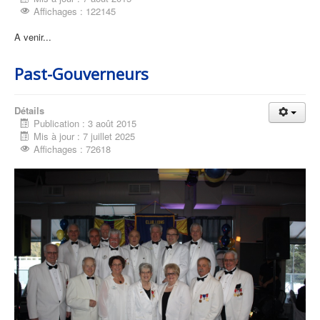
Affichages : 122145
A venir...
Past-Gouverneurs
Détails
Publication : 3 août 2015
Mis à jour : 7 juillet 2025
Affichages : 72618