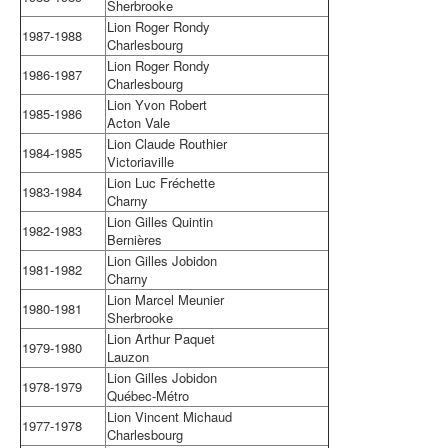
Sherbrooke
Lion Roger Rondy
1987-1988
Charlesbourg
Lion Roger Rondy
1986-1987
Charlesbourg
Lion Yvon Robert
1985-1986
Acton Vale
Lion Claude Routhier
1984-1985
Victoriaville
Lion Luc Fréchette
1983-1984
Charny
Lion Gilles Quintin
1982-1983
Bernières
Lion Gilles Jobidon
1981-1982
Charny
Lion Marcel Meunier
1980-1981
Sherbrooke
Lion Arthur Paquet
1979-1980
Lauzon
Lion Gilles Jobidon
1978-1979
Québec-Métro
Lion Vincent Michaud
1977-1978
Charlesbourg