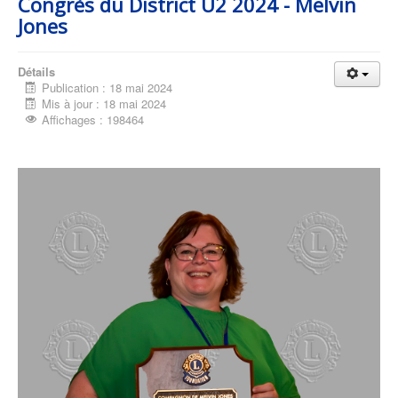
Congrès du District U2 2024 - Melvin
Jones
Détails
Publication : 18 mai 2024
Mis à jour : 18 mai 2024
Affichages : 198464